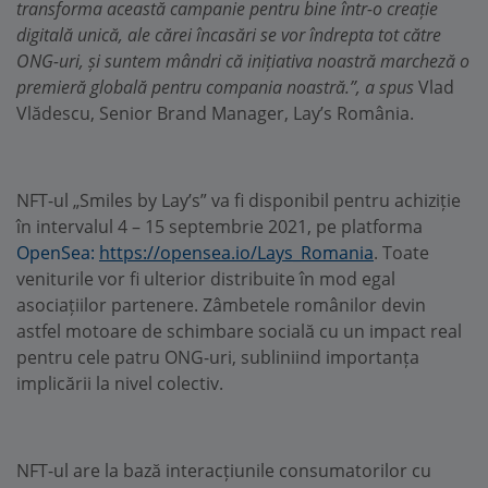
transforma această campanie pentru bine într-o creație
digitală unică, ale cărei încasări se vor îndrepta tot către
ONG-uri, și suntem mândri că inițiativa noastră marcheză o
premieră globală pentru compania noastră.”, a spus
Vlad
Vlădescu, Senior Brand Manager, Lay’s România.
NFT-ul „Smiles by Lay’s” va fi disponibil pentru achiziție
în intervalul 4 – 15 septembrie 2021, pe platforma
OpenSea:
https://opensea.io/Lays_Romania
. Toate
veniturile vor fi ulterior distribuite în mod egal
asociațiilor partenere. Zâmbetele românilor devin
astfel motoare de schimbare socială cu un impact real
pentru cele patru ONG-uri, subliniind importanța
implicării la nivel colectiv.
NFT-ul are la bază interacțiunile consumatorilor cu