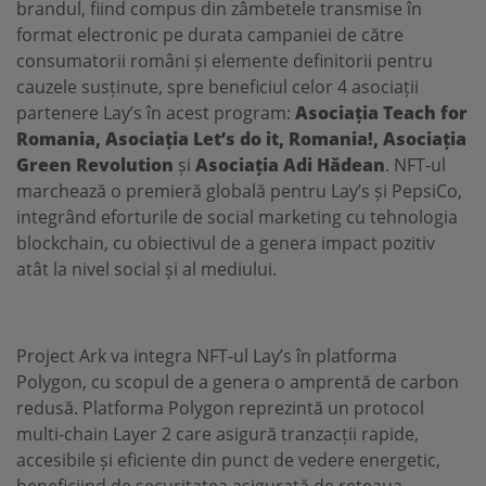
brandul, fiind compus din zâmbetele transmise în
format electronic pe durata campaniei de către
consumatorii români și elemente definitorii pentru
cauzele susținute, spre beneficiul celor 4 asociații
partenere Lay’s în acest program:
Asociația Teach for
Romania, Asociația Let’s do it, Romania!, Asociația
Green Revolution
și
Asociația Adi Hădean
. NFT-ul
marchează o premieră globală pentru Lay’s și PepsiCo,
integrând eforturile de social marketing cu tehnologia
blockchain, cu obiectivul de a genera impact pozitiv
atât la nivel social și al mediului.
Project Ark va integra NFT-ul Lay’s în platforma
Polygon, cu scopul de a genera o amprentă de carbon
redusă. Platforma Polygon reprezintă un protocol
multi-chain Layer 2 care asigură tranzacții rapide,
accesibile și eficiente din punct de vedere energetic,