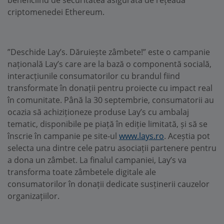
beneficiind de securitatea asigurată de rețeaua
criptomenedei Ethereum.
”Deschide Lay’s. Dăruiește zâmbete!” este o campanie
națională Lay’s care are la bază o componentă socială,
interacțiunile consumatorilor cu brandul fiind
transformate în donații pentru proiecte cu impact real
în comunitate. Până la 30 septembrie, consumatorii au
ocazia să achiziționeze produse Lay’s cu ambalaj
tematic, disponibile pe piață în ediție limitată, și să se
înscrie în campanie pe site-ul
www.lays.ro
. Aceștia pot
selecta una dintre cele patru asociații partenere pentru
a dona un zâmbet. La finalul campaniei, Lay’s va
transforma toate zâmbetele digitale ale
consumatorilor în donații dedicate susținerii cauzelor
organizațiilor.