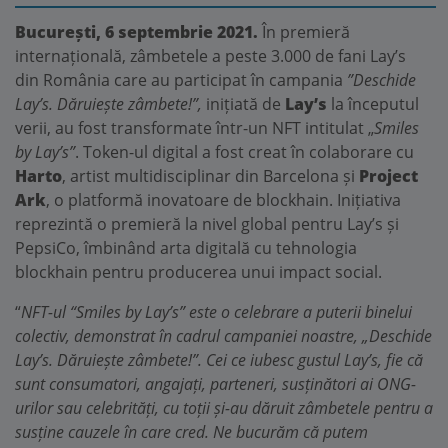
București, 6 septembrie 2021.
În premieră
internațională, zâmbetele a peste 3.000 de fani Lay’s
din România care au participat în campania
”Deschide
Lay’s. Dăruiește zâmbete!”,
inițiată de
Lay’s
la începutul
verii, au fost transformate într-un NFT intitulat „
Smiles
by Lay’s”
. Token-ul digital a fost creat în colaborare cu
Harto
, artist multidisciplinar din Barcelona și
Project
Ark
, o platformă inovatoare de blockhain. Inițiativa
reprezintă o premieră la nivel global pentru Lay’s și
PepsiCo, îmbinând arta digitală cu tehnologia
blockhain pentru producerea unui impact social.
“
NFT-ul “Smiles by Lay’s” este o celebrare a puterii binelui
colectiv, demonstrat în cadrul campaniei noastre, „Deschide
Lay’s. Dăruiește zâmbete!”. Cei ce iubesc gustul Lay’s, fie că
sunt consumatori, angajați, parteneri, susținători ai ONG-
urilor sau celebrități, cu toții și-au dăruit zâmbetele pentru a
susține cauzele în care cred. Ne bucurăm că putem