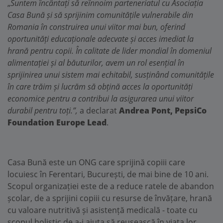
„
Suntem încântați să reînnoim parteneriatul cu Asociația
Casa Bună și să sprijinim comunitățile vulnerabile din
Romania în construirea unui viitor mai bun, oferind
oportunități educaționale adecvate și acces imediat la
hrană pentru copii. În calitate de lider mondial în domeniul
alimentației și al băuturilor, avem un rol esențial în
sprijinirea unui sistem mai echitabil, susținând comunitățile
în care trăim și lucrăm să obțină acces la oportunități
economice pentru a contribui la asigurarea unui viitor
durabil pentru toți.”,
a declarat
Andrea Pont, PepsiCo
Foundation Europe Lead
.
Casa Bună este un ONG care sprijină copiii care
locuiesc în Ferentari, București, de mai bine de 10 ani.
Scopul organizației este de a reduce ratele de abandon
școlar, de a sprijini copiii cu resurse de învățare, hrană
cu valoare nutritivă și asistență medicală - toate cu
scopul holistic de a-i ajuta să reușească în viața lor