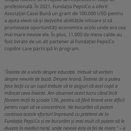
profesională. În 2021, Fundația PepsiCo a oferit
Asociației Casei Bună un grant de 100.000 USD pentru
a ajuta elevii să-și dezvolte abilitățile viitoare și să
promoveze oportunități economice acolo unde era cea
mai mare nevoie ele. În plus, 11.000 de mese calde au
fost livrate de un alt partener al Fundației PepsiCo
copiilor care participă în program.
"
Înainte de a vorbi despre educație, trebuie să vorbim
despre nevoile de bază. Despre hrană. Înainte de a putea
face lecții cu un copil trebuie să te asiguri că acel copil a
mâncat ceva înainte. Am observat acest lucru când încă
făceam lecții la școala 136, pentru că fără hrană este dificil
pentru copii să se concentreze. Ne bucurăm că putem
continua aceste eforturi împreună cu prietenii de la
Fundația PepsiCo și ne bucurăm și mai mult că putem să le
ducem în mediul rural, unde nevoia este la fel de mare."
– a