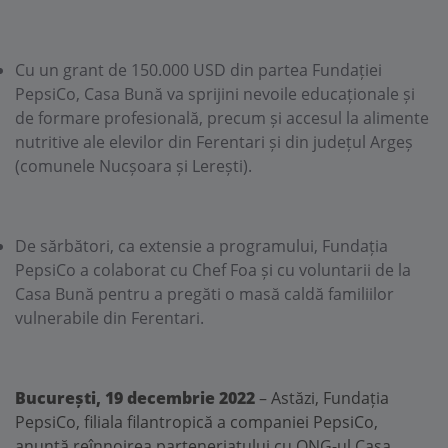
Cu un grant de 150.000 USD din partea Fundației
PepsiCo, Casa Bună va sprijini nevoile educaționale și
de formare profesională, precum și accesul la alimente
nutritive ale elevilor din Ferentari și din județul Argeș
(comunele Nucșoara și Lerești).
De sărbători, ca extensie a programului, Fundația
PepsiCo a colaborat cu Chef Foa și cu voluntarii de la
Casa Bună pentru a pregăti o masă caldă familiilor
vulnerabile din Ferentari.
București, 19 decembrie 2022
– Astăzi, Fundația
PepsiCo, filiala filantropică a companiei PepsiCo,
anunță reînnoirea parteneriatului cu ONG-ul Casa