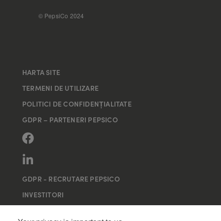
FOOTER
© PepsiCo 2024
HARTA SITE
TERMENI DE UTILIZARE
POLITICI DE CONFIDENȚIALITATE
GDPR – PARTENERI PEPSICO
GDPR - RECRUTARE PEPSICO
INVESTITORI
MAI MULTE SITE-URI