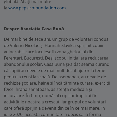
globală. Aflați mai multe
la
www.pepsicofoundation.com.
Despre Asociația Casa Bună
De mai bine de zece ani, un grup de voluntari condus
de Valeriu Nicolae și Hannah Slavik a sprijinit copiii
vulnerabili care locuiesc în zona ghetoului din
Ferentari, București. Deși scopul inițial era reducerea
abandonului școlar, Casa Bună și-a dat seama curând
că copiii au nevoie de mai mult decât ajutor la teme
pentru a reuși la școală. De asemenea, au nevoie de
rechizite școlare, haine și încălțăminte curate, exerciții
fizice, hrană sănătoasă, asistență medicală și
încurajare. În timp, numărul copiilor implicați în
activitățile noastre a crescut, iar grupul de voluntari
care oferă sprijin a devenit din ce în ce mai mare. În
iulie 2020, această comunitate a decis să ia formă