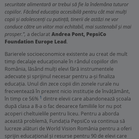
securitate alimentară ar trebui să fie la îndemâna tuturor
copiilor. Făcând educația accesibilă pentru cât mai mulți
copii și adolescenți cu putință, tinerii de astăzi ne vor
conduce către un viitor mai echitabil, mai sustenabil și mai
prosper.”,
a declarat
Andrea Pont, PepsiCo
Foundation Europe Lead
.
Barierele socioeconomice existente au creat de mult
timp decalaje educaționale în rândul copiilor din
România, lăsând mulți elevi fără instrumentele
adecvate și sprijinul necesar pentru a-și finaliza
educația. Unul din zece copii din zonele rurale nu
frecventează în prezent nicio instituție de învățământ,
1
în timp ce 56%
dintre elevii care abandonează școala
după clasa a 8-a o fac deoarece familiile lor nu pot
acoperi cheltuielile pentru liceu. Pentru a aborda
această problemă, Fundația PepsiCo va continua să
lucreze alături de World Vision România pentru a oferi
sprijin educațional și resurse pentru 90 de elevi care