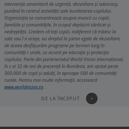
intervenție umanitară de urgență, dezvoltare și advocacy,
punând în centrul activității sale bunăstarea copilului.
Organizația se concentrează asupra muncii cu copiii,
familiile și comunitățile, în scopul depășirii sărăciei și
nedreptății. Credem că toți copiii, indiferent că trăiesc la
sate sau î n oraşe, au dreptul la şanse egale de dezvoltare,
de aceea desfăşurăm programe pe termen lung în
comunități r urale, cu accent pe educaţie şi protecţia
copilului. Parte din parteneriatul World Vision International,
în c ei 32 de ani de prezență în România, am ajutat peste
560.000 de copii și adulți, în aproape 500 de comunități
rurale. Pentru mai multe informații, accesează
www.worldvision.ro
.
DE LA ÎNCEPUT
>