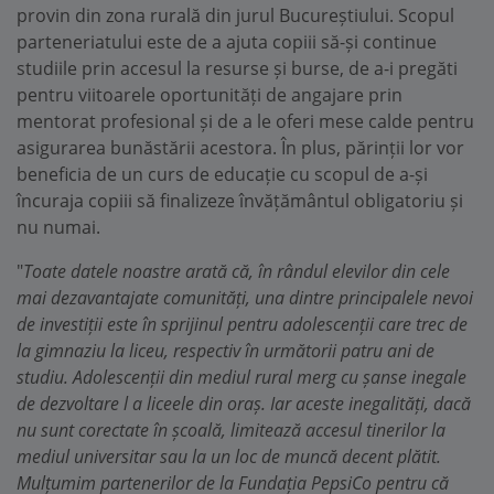
provin din zona rurală din jurul Bucureștiului. Scopul
parteneriatului este de a ajuta copiii să-și continue
studiile prin accesul la resurse și burse, de a-i pregăti
pentru viitoarele oportunități de angajare prin
mentorat profesional și de a le oferi mese calde pentru
asigurarea bunăstării acestora. În plus, părinții lor vor
beneficia de un curs de educație cu scopul de a-și
încuraja copiii să finalizeze învățământul obligatoriu și
nu numai.
"
Toate datele noastre arată că, în rândul elevilor din cele
mai dezavantajate comunități, una dintre principalele nevoi
de investiții este în sprijinul pentru adolescenții care trec de
la gimnaziu la liceu, respectiv în următorii patru ani de
studiu. Adolescenții din mediul rural merg cu șanse inegale
de dezvoltare l a liceele din oraș. Iar aceste inegalități, dacă
nu sunt corectate în școală, limitează accesul tinerilor la
mediul universitar sau la un loc de muncă decent plătit.
Mulțumim partenerilor de la Fundația PepsiCo pentru că