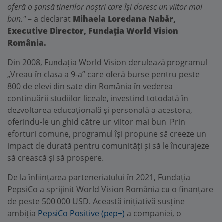
oferă o șansă tinerilor noștri care își doresc un viitor mai
bun."
– a declarat
Mihaela Loredana Nabăr,
Executive Director, Fundația World Vision
România.
Din 2008, Fundația World Vision derulează programul
„Vreau în clasa a 9-a” care oferă burse pentru peste
800 de elevi din sate din România în vederea
continuării studiilor liceale, investind totodată în
dezvoltarea educațională și personală a acestora,
oferindu-le un ghid către un viitor mai bun. Prin
eforturi comune, programul își propune să creeze un
impact de durată pentru comunități și să le încurajeze
să crească și să prospere.
De la înființarea parteneriatului în 2021, Fundația
PepsiCo a sprijinit World Vision România cu o finanțare
de peste 500.000 USD. Această inițiativă susține
ambiția
PepsiCo Positive (pep+)
a companiei, o