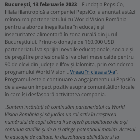
București, 13 februarie 2023
– Fundația PepsiCo,
filiala filantropică a companiei PepsiCo, a anunțat astăzi
reînnoirea parteneriatului cu World Vision România
pentru a aborda inegalitatea în educație și
insecuritatea alimentară în zona rurală din jurul
Bucureștiului. Printr-o donație de 160.000 USD,
parteneriatul va sprijini nevoile educaționale, sociale și
de pregătire profesională și va oferi mese calde pentru
90 de elevi din județele Ilfov și Ialomița, prin extinderea
programului World Vision „
Vreau în clasa a 9-a
”.
Programul este o continuare a angajamentului PepsiCo
de a avea un impact pozitiv asupra comunităților locale
în care își desfășoară activitatea compania.
„
Suntem încântați să continuăm parteneriatul cu World
Vision România și să jucăm un rol activ în creșterea
numărului de copii cărora li se oferă posibilitatea de a-și
continua studiile și de a-și atinge potențialul maxim. Accesul
la educație de calitate, la dezvoltarea abilităților și la