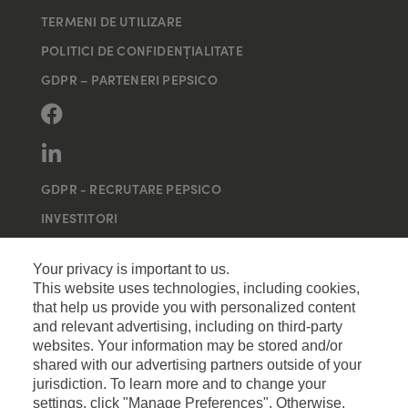
TERMENI DE UTILIZARE
POLITICI DE CONFIDENȚIALITATE
GDPR – PARTENERI PEPSICO
GDPR - RECRUTARE PEPSICO
INVESTITORI
MAI MULTE SITE-URI
Your privacy is important to us.
This website uses technologies, including cookies,
that help us provide you with personalized content
and relevant advertising, including on third-party
websites. Your information may be stored and/or
shared with our advertising partners outside of your
jurisdiction. To learn more and to change your
settings, click "Manage Preferences". Otherwise,