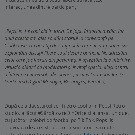
interacțiunea dintre participanți.
„
Pepsi is the cool kid in town. De fapt, în social media. Iar
anul acesta am ales să dăm startul la conversații pe
Clubhouse. Un nou tip de conținut în care ne propunem să
exploatăm discuții libere cu și despre oameni. Ne adresăm
celor care fac lucruri din pasiune și îi așteptăm la o întâlnire
virtuală alături de moderatori și invitați special aleși pentru
a întreține conversații de interes”, a spus Laurențiu Ion
(Sr.
Media and Digital Manager, Beverages, PepsiCo)
După ce a dat startul verii retro-cool prin Pepsi Retro
studio, a făcut #SărbătoareDinOrice si a lansat un duet
cu jucători celebri de footbal pe Tik-Tok, Pepsi își
provoacă de această dată consumatorii să mute
distracția pe Clubhouse. Conform
datelor
, 12.9% dintre