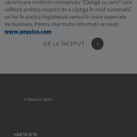
răcoritoare conform conceptului “Câștigă cu sens” care
reflectă ambiția noastră de a câștiga în mod sustenabil
un loc în piață și înglobează sensul în toate aspectele
de business. Pentru mai multe informații accesați
www.pepsico.com
DE LA ÎNCEPUT
>
FOOTER
© PepsiCo 2024
HARTA SITE