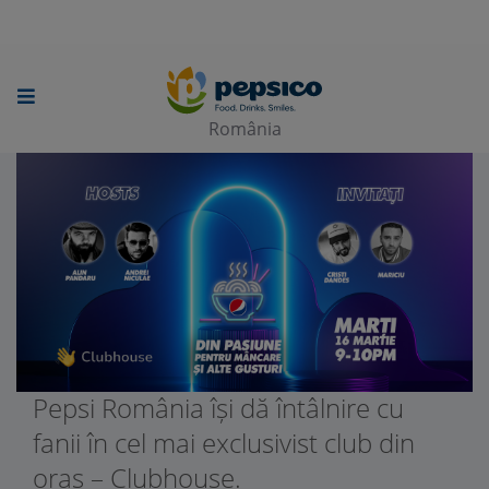
Skip
to
main
România
content
Pepsi România își dă întâlnire cu
fanii în cel mai exclusivist club din
oraș – Clubhouse.