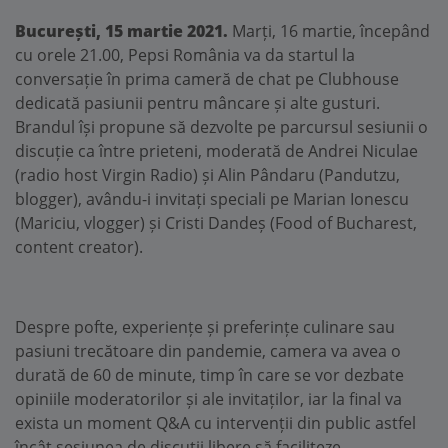
București, 15 martie 2021.
Marți, 16 martie, începând
cu orele 21.00, Pepsi România va da startul la
conversație în prima cameră de chat pe Clubhouse
dedicată pasiunii pentru mâncare și alte gusturi.
Brandul își propune să dezvolte pe parcursul sesiunii o
discuție ca între prieteni, moderată de Andrei Niculae
(radio host Virgin Radio) și Alin Pândaru (Pandutzu,
blogger), avându-i invitați speciali pe Marian Ionescu
(Mariciu, vlogger) și Cristi Dandeș (Food of Bucharest,
content creator).
Despre pofte, experiențe și preferințe culinare sau
pasiuni trecătoare din pandemie, camera va avea o
durată de 60 de minute, timp în care se vor dezbate
opiniile moderatorilor și ale invitaților, iar la final va
exista un moment Q&A cu intervenții din public astfel
încât sesiunea de discuții libere să faciliteze