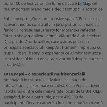
bune 100 de festivaluri din lume de către
DJ Mag
, cel
mai important brand media dedicat muzicii electronice.
Sub conceptul „Your fun-inclusive space”, Pepsi a creat
activări inedite, construite în jurul pasiunilor reale ale
fanilor. Promisiunea „Thirsty for More” s-a reflectat
într-un show-manifest semnat alături de Alok, celebrul
DJ și producător brazilian, care a adus pe scena
principală spectacolul „Keep Art Human”, împreună cu
trupa Urban Theory, o experiență ce a îmbinat muzica,
arta și dansul într-o declarație vibrantă despre puterea
creativității.
Casa Pepsi – o experiență multisenzorială
Amenajată în mijlocul festivalului, ca spațiu de
interacțiune și exprimare creativă, Casa Pepsi a devenit
rapid unul dintre cele mai vizitate locuri de la UNTOLD,
atrăgând, în cele patru zile, peste 470.000 de
participanți. Fiecare cameră a fost concepută ca o zonă