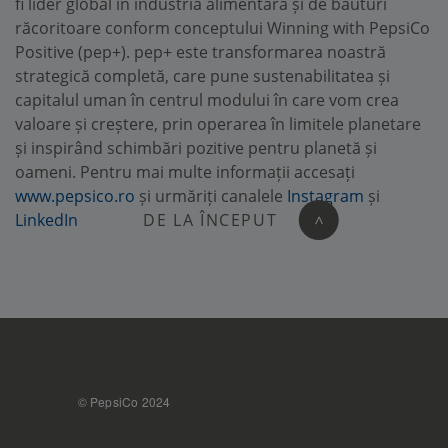
fi lider global în industria alimentară și de băuturi
răcoritoare conform conceptului Winning with PepsiCo
Positive (pep+). pep+ este transformarea noastră
strategică completă, care pune sustenabilitatea și
capitalul uman în centrul modului în care vom crea
valoare și creștere, prin operarea în limitele planetare
și inspirând schimbări pozitive pentru planetă și
oameni. Pentru mai multe informații accesați
www.pepsico.ro
și urmăriți canalele
Instagram
și
LinkedIn
DE LA ÎNCEPUT
>
FOOTER
© PepsiCo 2024