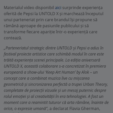
Materialul video disponibil
aici
surprinde experiența
oferită de Pepsi la UNTOLD X și marchează începutul
unui parteneriat prin care brandul își propune să
rămână aproape de pasiunile publicului și să
transforme fiecare apariție într-o experiență care
contează.
„Parteneriatul strategic dintre UNTOLD și Pepsi a adus în
festival proiecte artistice care schimbă modul în care este
trăită experiența scenei principale. La ediția aniversară
UNTOLD X, această colaborare s-a concretizat în premiera
europeană a show-ului ‘Keep Art Human’ by Alok – un
concept care a combinat muzica live cu mișcarea
geometrică și sincronizarea perfectă a trupei Urban Theory,
completate de proiecții vizuale și un mesaj puternic despre
rolul emoției și al creativității în era tehnologiei. A fost un
moment care a reamintit tuturor că arta rămâne, înainte de
orice, o expresie umană”
, a declarat Flavia Gherman,