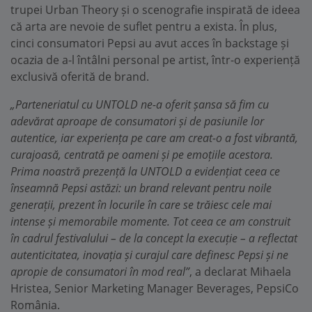
trupei Urban Theory și o scenografie inspirată de ideea
că arta are nevoie de suflet pentru a exista. În plus,
cinci consumatori Pepsi au avut acces în backstage și
ocazia de a-l întâlni personal pe artist, într-o experiență
exclusivă oferită de brand.
„Parteneriatul cu UNTOLD ne-a oferit șansa să fim cu
adevărat aproape de consumatori și de pasiunile lor
autentice, iar experiența pe care am creat-o a fost vibrantă,
curajoasă, centrată pe oameni și pe emoțiile acestora.
Prima noastră prezență la UNTOLD a evidențiat ceea ce
înseamnă Pepsi astăzi: un brand relevant pentru noile
generații, prezent în locurile în care se trăiesc cele mai
intense și memorabile momente. Tot ceea ce am construit
în cadrul festivalului – de la concept la execuție – a reflectat
autenticitatea, inovația și curajul care definesc Pepsi și ne
apropie de consumatori în mod real”
, a declarat Mihaela
Hristea, Senior Marketing Manager Beverages, PepsiCo
România.