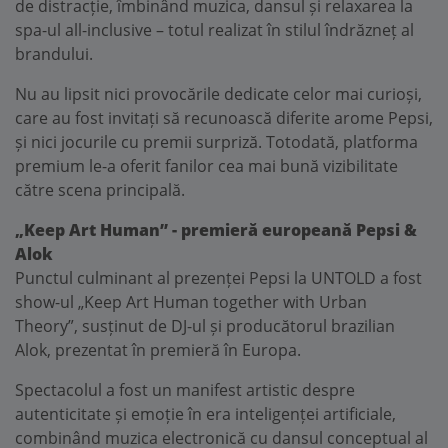
de distracție, îmbinând muzica, dansul și relaxarea la
spa-ul all-inclusive – totul realizat în stilul îndrăzneț al
brandului.
Nu au lipsit nici provocările dedicate celor mai curioși,
care au fost invitați să recunoască diferite arome Pepsi,
și nici jocurile cu premii surpriză. Totodată, platforma
premium le-a oferit fanilor cea mai bună vizibilitate
către scena principală.
„Keep Art Human” - premieră europeană Pepsi &
Alok
Punctul culminant al prezenței Pepsi la UNTOLD a fost
show-ul „Keep Art Human together with Urban
Theory”, susținut de DJ-ul și producătorul brazilian
Alok, prezentat în premieră în Europa.
Spectacolul a fost un manifest artistic despre
autenticitate și emoție în era inteligenței artificiale,
combinând muzica electronică cu dansul conceptual al