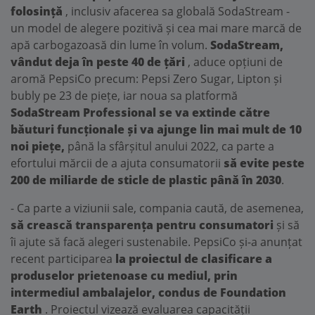
folosință
, inclusiv afacerea sa globală SodaStream -
un model de alegere pozitivă și cea mai mare marcă de
apă carbogazoasă din lume în volum.
SodaStream,
vândut deja în peste 40 de țări
, aduce opțiuni de
aromă PepsiCo precum: Pepsi Zero Sugar, Lipton și
bubly pe 23 de piețe, iar noua sa platformă
SodaStream Professional se va extinde către
băuturi funcționale și va ajunge lin mai mult de 10
noi piețe,
până la sfârșitul anului 2022, ca parte a
efortului mărcii de a ajuta consumatorii
să evite peste
200 de miliarde de sticle de plastic până în 2030
.
- Ca parte a viziunii sale, compania caută, de asemenea,
să crească transparența pentru consumatori
și să
îi ajute să facă alegeri sustenabile. PepsiCo și-a anunțat
recent participarea
la proiectul de clasificare a
produselor prietenoase cu mediul, prin
intermediul ambalajelor, condus de Foundation
Earth
. Proiectul vizează evaluarea capacității