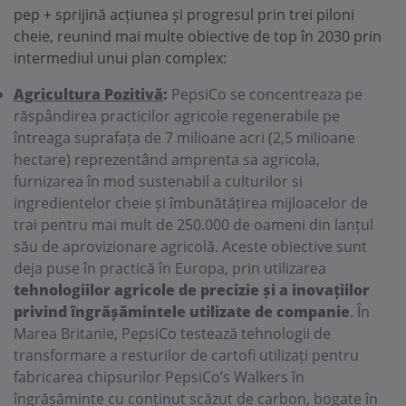
pep + sprijină acțiunea și progresul prin trei piloni
cheie, reunind mai multe obiective de top în 2030 prin
intermediul unui plan complex:
Agricultura Pozitivă
:
PepsiCo se concentreaza pe
răspândirea practicilor agricole regenerabile pe
întreaga suprafața de 7 milioane acri (2,5 milioane
hectare) reprezentând amprenta sa agricola,
furnizarea în mod sustenabil a culturilor si
ingredientelor cheie și îmbunătățirea mijloacelor de
trai pentru mai mult de 250.000 de oameni din lanțul
său de aprovizionare agricolă. Aceste obiective sunt
deja puse în practică în Europa, prin utilizarea
tehnologiilor agricole de precizie și a inovațiilor
privind îngrășămintele utilizate de companie
. În
Marea Britanie, PepsiCo testează tehnologii de
transformare a resturilor de cartofi utilizați pentru
fabricarea chipsurilor PepsiCo’s Walkers în
îngrășăminte cu conținut scăzut de carbon, bogate în