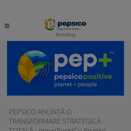
Skip
to
main
România
content
PEPSICO ANUNȚĂ O
TRANSFORMARE STRATEGICĂ
TOTALĂ : pep+(PepsiCo Pozitiv)