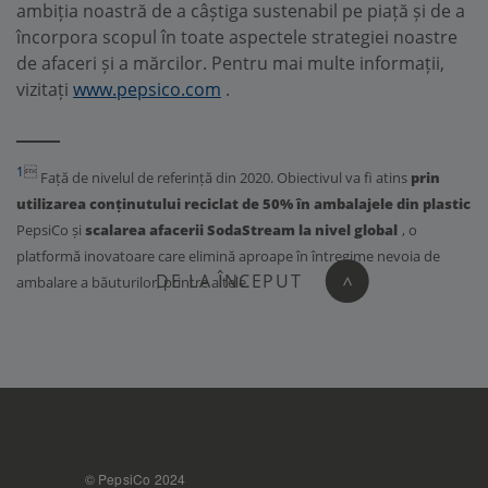
ambiția noastră de a câștiga sustenabil pe piață și de a
încorpora scopul în toate aspectele strategiei noastre
de afaceri și a mărcilor. Pentru mai multe informații,
vizitați
www.pepsico.com
.
_____
1

Față de nivelul de referință din 2020. Obiectivul va fi atins
prin
utilizarea conținutului reciclat de 50% în ambalajele din plastic
PepsiCo și
scalarea afacerii SodaStream la nivel global
, o
platformă inovatoare care elimină aproape în întregime nevoia de
DE LA ÎNCEPUT
ambalare a băuturilor, printre altele.
>
FOOTER
© PepsiCo 2024