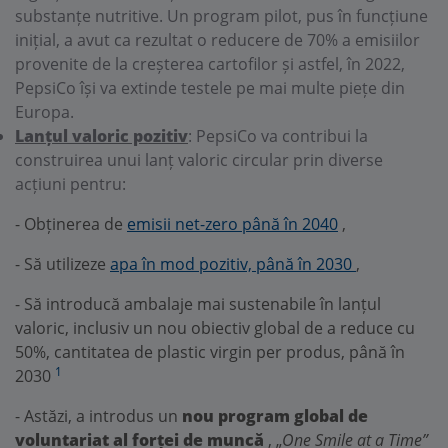
substanțe nutritive. Un program pilot, pus în funcțiune
inițial, a avut ca rezultat o reducere de 70% a emisiilor
provenite de la creșterea cartofilor și astfel, în 2022,
PepsiCo își va extinde testele pe mai multe piețe din
Europa.
Lanțul valoric pozitiv
: PepsiCo va contribui la
construirea unui lanț valoric circular prin diverse
acțiuni pentru:
- Obținerea de
emisii net-zero până în 2040
,
- Să utilizeze
apa în mod pozitiv, până în 2030
,
- Să introducă ambalaje mai sustenabile în lanțul
valoric, inclusiv un nou obiectiv global de a reduce cu
50%, cantitatea de plastic virgin per produs, până în
1
2030
- Astăzi, a introdus un
nou program global de
voluntariat al forței de muncă
, „
One Smile at a Time”