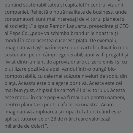
punând sustenabilitatea și capitalul în centrul viziunii
companiei. Reflectă o nouă realitate de business, unde
consumatorii sunt mai interesați de viitorul planetei și
al societății.” a spus Ramon Laguarta, președinte și CEO
al PepsiCo. „pep+ va schimba brandurile noastre și
modul în care acestea cuceresc piața. De exemplu,
imaginați-vă Lay’s va începe cu un cartof cultivat în mod
sustenabil pe un câmp regenerabil, apoi va fi pregătit și
livrat dintr-un lanț de aprovizionare cu zero emisii și cu
o utilizare pozitivă a apei, vândut într-o pungă bio-
compostabilă, cu cele mai scăzute niveluri de sodiu din
piaţă. Aceasta este o alegere pozitivă. Acesta este cel
mai bun gust, chipsul de cartofi #1 al viitorului. Acesta
este modul în care pep + va fi mai bun pentru oameni,
pentru planetă și pentru afacerea noastră. Acum,
imaginați-vă amploarea și impactul atunci când este
aplicat tuturor celor 23 de mărci care valorează
miliarde de dolari ”.