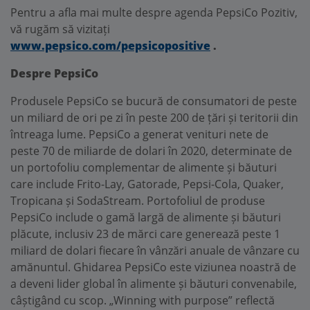
Pentru a afla mai multe despre agenda PepsiCo Pozitiv,
vă rugăm să vizitați
www.pepsico.com/pepsicopositive
.
Despre PepsiCo
Produsele PepsiCo se bucură de consumatori de peste
un miliard de ori pe zi în peste 200 de țări și teritorii din
întreaga lume. PepsiCo a generat venituri nete de
peste 70 de miliarde de dolari în 2020, determinate de
un portofoliu complementar de alimente și băuturi
care include Frito-Lay, Gatorade, Pepsi-Cola, Quaker,
Tropicana și SodaStream. Portofoliul de produse
PepsiCo include o gamă largă de alimente și băuturi
plăcute, inclusiv 23 de mărci care generează peste 1
miliard de dolari fiecare în vânzări anuale de vânzare cu
amănuntul. Ghidarea PepsiCo este viziunea noastră de
a deveni lider global în alimente și băuturi convenabile,
câștigând cu scop. „Winning with purpose” reflectă