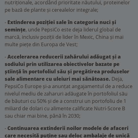
nutriționale, acordând prioritate năutului, proteinelor
pe bază de plante și cerealelor integrale;
-
Extinderea poziției sale în categoria nuci și
semințe
, unde PepsiCo este deja liderul global de
marcă, inclusiv poziții de lider în Mexic, China și mai
multe piețe din Europa de Vest;
-
Accelerarea reducerii zahărului adăugat și a
sodiului prin utilizarea obiectivelor bazate pe
știință în portofoliul său și pregătirea produselor
sale alimentare cu uleiuri mai sănătoase.
Deja,
PepsiCo Europe și-a anunțat angajamentul de a reduce
nivelul mediu de zaharuri adăugate în portofoliul său
de băuturi cu 50% și de a construi un portofoliu de 1
miliard de dolari cu alimente calificate Nutri-Score B
sau chiar mai bine, până în 2030;
-
Continuarea extinderii noilor modele de afaceri
care necesită puține sau deloc ambalaje de unică