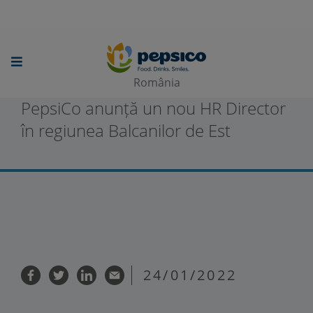
Skip
to
main
România
content
PepsiCo anunță un nou HR Director
în regiunea Balcanilor de Est
24/01/2022