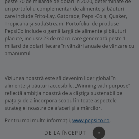
peste 70 de miliarde de dolari în 2020, determinate de
un portofoliu complementar de alimente și băuturi
care include Frito-Lay, Gatorade, Pepsi-Cola, Quaker,
Tropicana și SodaStream. Portofoliul de produse
PepsiCo include o gamă largă de alimente și băuturi
plăcute, inclusiv 23 de mărci care generează peste 1
miliard de dolari fiecare în vânzări anuale de vânzare cu
amănuntul.
Viziunea noastră este să devenim lider global în
alimente și băuturi accesibile. „Winning with purpose”
reflectă ambiția noastră de a câștiga sustenabil pe
piață și de a încorpora scopul în toate aspectele
strategiei noastre de afaceri și a mărcilor.
Pentru mai multe informații,
www.pepsico.ro
.
DE LA ÎNCEPUT
>