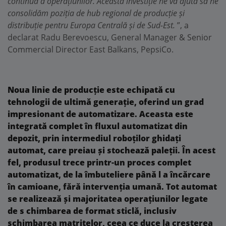
continuă a operațiunilor. Această investiție ne va ajuta să ne
consolidăm poziția de hub regional
de producție și
distribuție pentru Europa Centrală și de Sud-Est.
”, a
declarat Radu Berevoescu, General Manager & Senior
Commercial Director East Balkans, PepsiCo.
Noua linie de producție este echipată cu
tehnologii de ultimă generație, oferind un grad
impresionant de automatizare. Aceasta este
integrată complet în fluxul automatizat din
depozit, prin intermediul roboților ghidați
automat, care preiau și stochează paleții. În acest
fel, produsul trece printr-un proces complet
automatizat, de la îmbuteliere până l a încărcare
în camioane, fără intervenția umană. Tot automat
se realizează și majoritatea operațiunilor legate
de s chimbarea de format sticlă, inclusiv
schimbarea matrițelor, ceea ce duce la creșterea