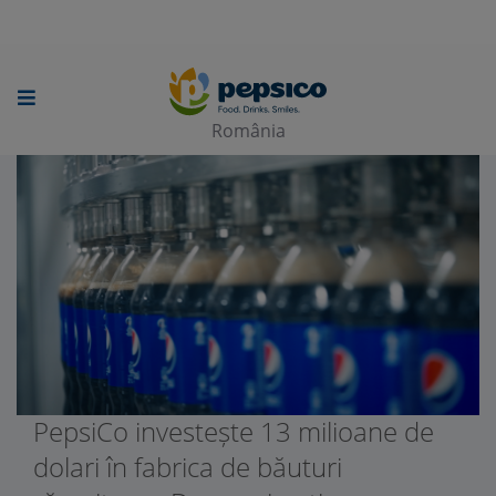
Skip
to
main
România
content
PepsiCo investește 13 milioane de
dolari în fabrica de băuturi