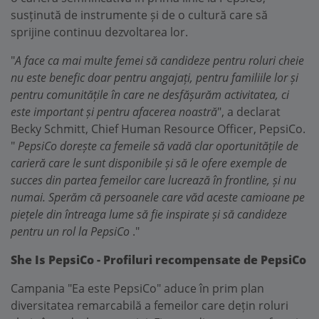
susținută de instrumente și de o cultură care să
sprijine continuu dezvoltarea lor.
"
A face ca mai multe femei să candideze pentru roluri cheie
nu este benefic doar pentru angajați, pentru familiile lor și
pentru comunitățile în care ne desfășurăm activitatea, ci
este important și pentru afacerea noastră
", a declarat
Becky Schmitt, Chief Human Resource Officer, PepsiCo.
"
PepsiCo dorește ca femeile să vadă clar oportunitățile de
carieră care le sunt disponibile și să le ofere exemple de
succes din partea femeilor care lucrează în frontline, și nu
numai. Sperăm că persoanele care văd aceste camioane pe
piețele din întreaga lume să fie inspirate și să candideze
pentru un rol la PepsiCo
."
She Is PepsiCo - Profiluri recompensate de PepsiCo
Campania "Ea este PepsiCo" aduce în prim plan
diversitatea remarcabilă a femeilor care dețin roluri