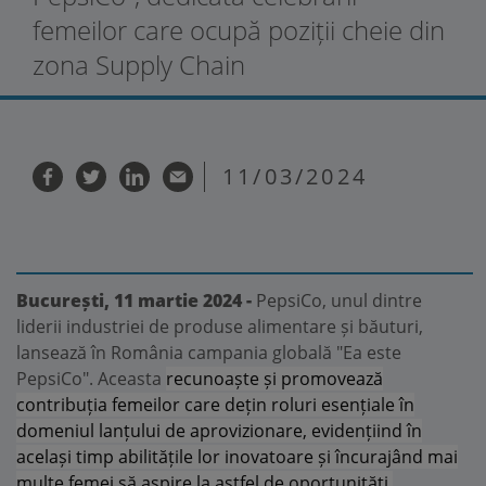
femeilor care ocupă poziții cheie din
zona Supply Chain
11/03/2024
București, 11 martie 2024 -
PepsiCo, unul dintre
liderii industriei de produse alimentare și băuturi,
lansează în România campania globală "Ea este
PepsiCo". Aceasta
recunoaște și promovează
contribuția femeilor care dețin roluri esențiale în
domeniul lanțului de aprovizionare, evidențiind în
același timp abilitățile lor inovatoare și încurajând mai
multe femei să aspire la astfel de oportunități.