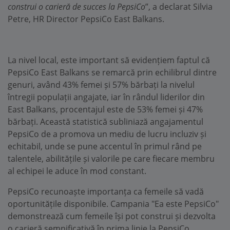
construi o carieră de succes la PepsiCo
”, a declarat Silvia
Petre, HR Director PepsiCo East Balkans.
La nivel local, este important să evidențiem faptul că
PepsiCo East Balkans se remarcă prin echilibrul dintre
genuri, având 43% femei și 57% bărbați la nivelul
întregii populații angajate, iar în rândul liderilor din
East Balkans, procentajul este de 53% femei și 47%
bărbați. Această statistică subliniază angajamentul
PepsiCo de a promova un mediu de lucru incluziv și
echitabil, unde se pune accentul în primul rând pe
talentele, abilitățile și valorile pe care fiecare membru
al echipei le aduce în mod constant.
PepsiCo recunoaște importanța ca femeile să vadă
oportunitățile disponibile. Campania "Ea este PepsiCo"
demonstrează cum femeile își pot construi și dezvolta
o carieră semnificativă în prima linie la PepsiCo,