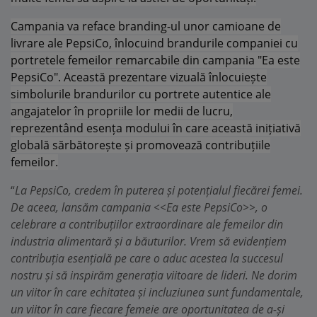
Campania va reface branding-ul unor camioane de
livrare ale PepsiCo, înlocuind brandurile companiei cu
portretele femeilor remarcabile din campania "Ea este
PepsiCo". Această prezentare vizuală înlocuiește
simbolurile brandurilor cu portrete autentice ale
angajatelor în propriile lor medii de lucru,
reprezentând esența modului în care această inițiativă
globală sărbătorește și promovează contribuțiile
femeilor.
“
La PepsiCo, credem în puterea și potențialul fiecărei femei.
De aceea, lansăm campania <<Ea este PepsiCo>>, o
celebrare a contribuțiilor extraordinare ale femeilor din
industria alimentară și a băuturilor. Vrem să evidențiem
contribuția esențială pe care o aduc acestea la succesul
nostru și să inspirăm generația viitoare de lideri. Ne dorim
un viitor în care echitatea și incluziunea sunt fundamentale,
un viitor în care fiecare femeie are oportunitatea de a-și