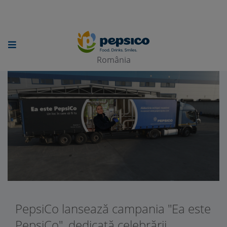
Skip
to
main
România
content
PepsiCo lansează campania "Ea este
PepsiCo", dedicată celebrării