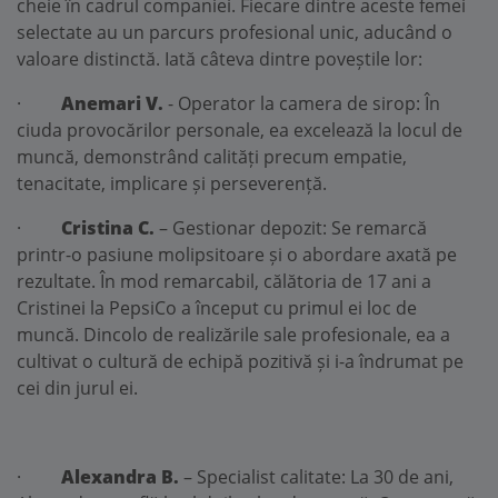
cheie în cadrul companiei. Fiecare dintre aceste femei
selectate au un parcurs profesional unic, aducând o
valoare distinctă. Iată câteva dintre poveștile lor:
·
Anemari V.
- Operator la camera de sirop: În
ciuda provocărilor personale, ea excelează la locul de
muncă, demonstrând calități precum empatie,
tenacitate, implicare și perseverență.
·
Cristina C.
– Gestionar depozit: Se remarcă
printr-o pasiune molipsitoare și o abordare axată pe
rezultate. În mod remarcabil, călătoria de 17 ani a
Cristinei la PepsiCo a început cu primul ei loc de
muncă. Dincolo de realizările sale profesionale, ea a
cultivat o cultură de echipă pozitivă și i-a îndrumat pe
cei din jurul ei.
·
Alexandra B.
– Specialist calitate: La 30 de ani,