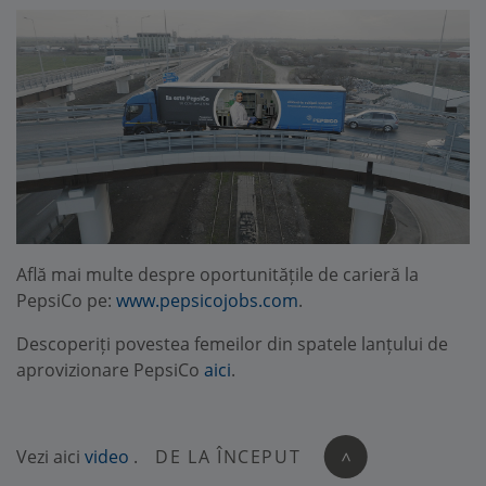
Află mai multe despre oportunitățile de carieră la
PepsiCo pe:
www.pepsicojobs.com
.
Descoperiți povestea femeilor din spatele lanțului de
aprovizionare PepsiCo
aici
.
Vezi aici
video
.
DE LA ÎNCEPUT
>