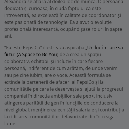
Alexandra se află la al doilea loc de muncă. O persoană
dedicată și curioasă, în ciuda faptului că este
introvertită, ea excelează în calitate de coordonator și
este pasionată de tehnologie. Ea a avut o evoluție
profesională interesantă, ocupând șase roluri în șapte
ani.
“Ea este PepsiCo” ilustrează aspirația
„Un loc în care să
fii tu” (A Space to Be You
) de a crea un spațiu
colaborativ, echitabil și incluziv în care fiecare
persoană, indiferent de cum arătăm, de unde venim
sau pe cine iubim, are o voce. Această formulă se
extinde la partenerii de afaceri ai PepsiCo și la
comunitățile pe care le deservește și ajută la progresul
companiei în direcția ambițiilor sale pep+, inclusiv
atingerea parității de gen în funcțiile de conducere la
nivel global, menținerea echității salariale și contribuția
la ridicarea comunităților defavorizate din întreaga
lume.