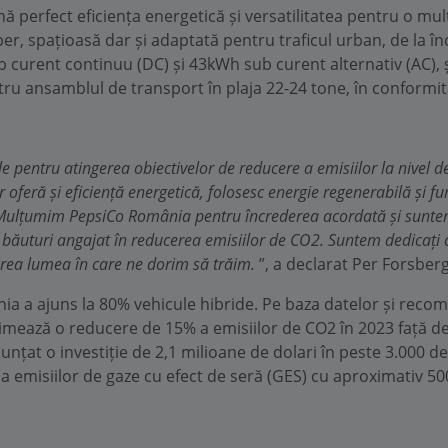
 perfect eficiența energetică și versatilitatea pentru o mult
er, spațioasă dar și adaptată pentru traficul urban, de la în
 curent continuu (DC) și 43kWh sub curent alternativ (AC), ș
ntru ansamblul de transport în plaja 22-24 tone, în conformit
e pentru atingerea obiectivelor de reducere a emisiilor la nivel
oferă și eficiență energetică, folosesc energie regenerabilă și fun
. Mulțumim PepsiCo România pentru încrederea acordată și suntem
i băuturi angajat în reducerea emisiilor de CO2. Suntem dedicați co
crea lumea în care ne dorim să trăim.
”, a declarat Per Forsbe
nia a ajuns la 80% vehicule hibride. Pe baza datelor și rec
timează o reducere de 15% a emisiilor de CO2 în 2023 față de
țat o investiție de 2,1 milioane de dolari în peste 3.000 de p
emisiilor de gaze cu efect de seră (GES) cu aproximativ 50