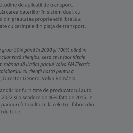
itudine de aplicații de transport.
cărcarea bateriilor în sistem dual, cu
i din greutatea proprie echilibrată a
ate cu cerințele din piața de transport.
 de grup: 50% până în 2030 și 100% până în
cționează silențios, ceea ce le face ideale
 mândri să livrăm primul Volvo FM Electric
laborării cu clienții noștri pentru a
rg, Director General Volvo România.
omandărilor furnizate de producătorul auto
 2022 și o scădere de 46% față de 2015. În
anouri fotovoltaice la cele trei fabrici din
0 de tone.