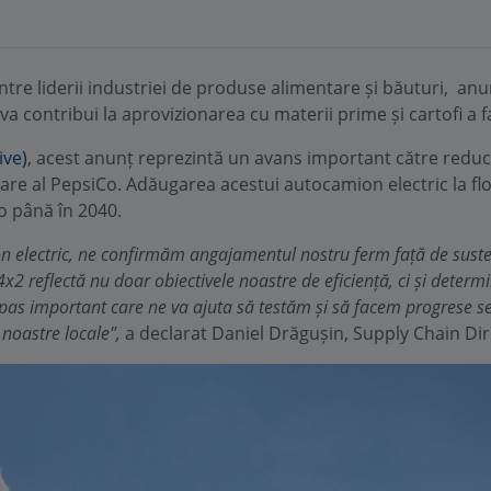
tre liderii industriei de produse alimentare și băuturi, anu
 va contribui la aprovizionarea cu materii prime și cartofi a 
ive)
, acest anunț reprezintă un avans important către red
ionare al PepsiCo. Adăugarea acestui autocamion electric la 
ro până în 2040.
n electric, ne confirmăm angajamentul nostru ferm față de suste
4x2 reflectă nu doar obiectivele noastre de eficiență, ci și dete
n pas important care ne va ajuta să testăm și să facem progrese s
 noastre locale",
a declarat Daniel Drăgușin, Supply Chain Di