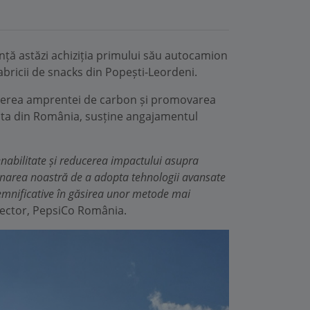
nță astăzi achiziția primului său autocamion
fabricii de snacks din Popești-Leordeni.
ucerea amprentei de carbon și promovarea
flota din România, susține angajamentul
nabilitate și reducerea impactului asupra
rminarea noastră de a adopta tehnologii avansate
emnificative
în găsirea unor metode mai
rector, PepsiCo România.