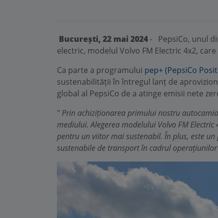
București, 22 mai 2024
- PepsiCo, unul din
electric, modelul Volvo FM Electric 4x2, care
Ca parte a programului
pep+ (PepsiCo Posit
sustenabilității în întregul lanț de aproviz
global al PepsiCo de a atinge emisii nete ze
"
Prin achiziționarea primului nostru autocamio
mediului. Alegerea modelului Volvo FM Electric 
pentru un viitor mai sustenabil. În plus, este u
sustenabile de transport în cadrul operațiunilor