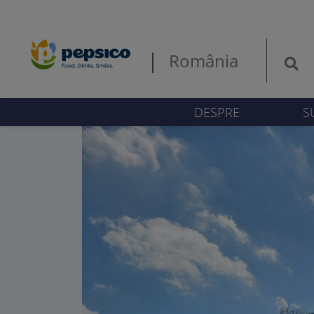
Key
România
DESPRE
S