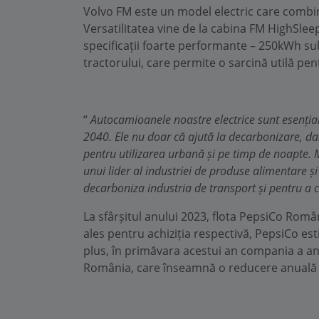
Volvo FM este un model electric care combină
Versatilitatea vine de la cabina FM HighSleep
specificații foarte performante – 250kWh sub
tractorului, care permite o sarcină utilă pe
“
Autocamioanele noastre electrice sunt esențial
2040. Ele nu doar că ajută la decarbonizare, dar 
pentru utilizarea urbană și pe timp de noapte
unui lider al industriei de produse alimentare ș
decarboniza industria de transport și pentru a 
La sfârșitul anului 2023, flota PepsiCo Româ
ales pentru achiziția respectivă, PepsiCo es
plus, în primăvara acestui an compania a anun
România, care înseamnă o reducere anuală a 