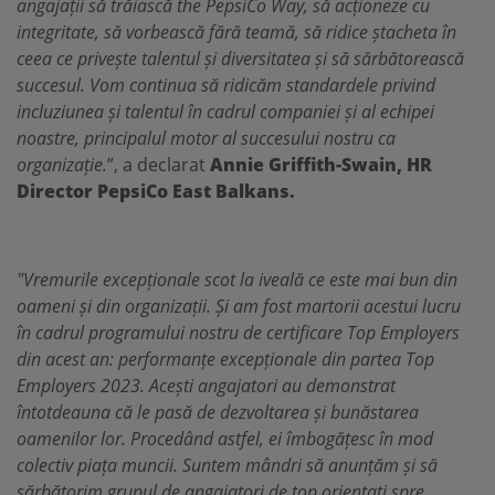
angajații să trăiască the PepsiCo Way, să acționeze cu
integritate, să vorbească fără teamă, să ridice ștacheta în
ceea ce privește talentul și diversitatea și să sărbătorească
succesul. Vom continua să ridicăm standardele privind
incluziunea și talentul în cadrul companiei și al echipei
noastre, principalul motor al succesului nostru ca
organizație.
”, a declarat
Annie Griffith-Swain, HR
Director PepsiCo East Balkans.
"Vremurile excepționale scot la iveală ce este mai bun din
oameni și din organizații. Și am fost martorii acestui lucru
în cadrul programului nostru de certificare Top Employers
din acest an: performanțe excepționale din partea Top
Employers 2023. Acești angajatori au demonstrat
întotdeauna că le pasă de dezvoltarea și bunăstarea
oamenilor lor. Procedând astfel, ei îmbogățesc în mod
colectiv piața muncii. Suntem mândri să anunțăm și să
sărbătorim grupul de angajatori de top orientați spre