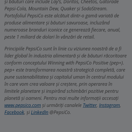
și băuturi care include Lay’s, Doritos, Cheetos, Gatorade
Pepsi-Cola, Mountain Dew, Quaker și SodaStream.
Portofoliul PepsiCo este alcătuit dintr-o gamă variată de
produse alimentare și băuturi savuroase, incluzând
numeroase branduri iconice ce generează fiecare, anual,
peste 1 miliard de dolari în vânzări de retail.
Principiile PepsiCo sunt în linie cu viziunea noastră de a fi
lider global în industria alimentară și de băuturi răcoritoare
conform conceptului Winning with PepsiCo Positive (pep+).
pep+ este transformarea noastră strategică completă, care
pune sustenabilitatea și capitalul uman în centrul modului
în care vom crea valoare și creștere, prin operarea în
limitele planetare și inspirând schimbări pozitive pentru
planetă și oameni. Pentru mai multe informații accesați
www.pepsico.com
și urmăriți canalele
Twitter
,
Instagram
,
Facebook
, și
LinkedIn
@PepsiCo.