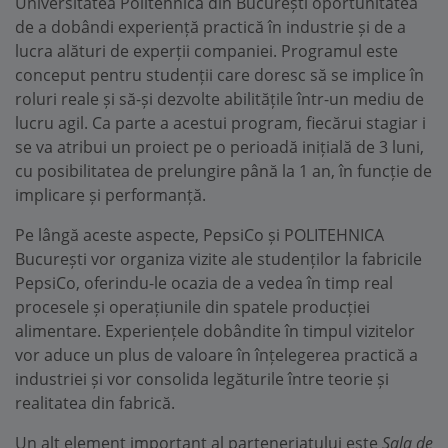
Universitatea Politehnică din București oportunitatea
de a dobândi experiență practică în industrie și de a
lucra alături de experții companiei. Programul este
conceput pentru studenții care doresc să se implice în
roluri reale și să-și dezvolte abilitățile într-un mediu de
lucru agil. Ca parte a acestui program, fiecărui stagiar i
se va atribui un proiect pe o perioadă inițială de 3 luni,
cu posibilitatea de prelungire până la 1 an, în funcție de
implicare și performanță.
Pe lângă aceste aspecte, PepsiCo și POLITEHNICA
București vor organiza vizite ale studenților la fabricile
PepsiCo, oferindu-le ocazia de a vedea în timp real
procesele și operațiunile din spatele producției
alimentare. Experiențele dobândite în timpul vizitelor
vor aduce un plus de valoare în înțelegerea practică a
industriei și vor consolida legăturile între teorie și
realitatea din fabrică.
Un alt element important al parteneriatului este
Sala de