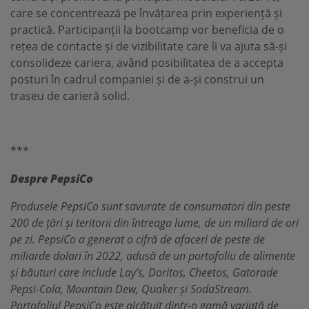
care se concentrează pe învățarea prin experiență și
practică. Participanții la bootcamp vor beneficia de o
rețea de contacte și de vizibilitate care îi va ajuta să-și
consolideze cariera, având posibilitatea de a accepta
posturi în cadrul companiei și de a-și construi un
traseu de carieră solid.
***
Despre PepsiCo
Produsele PepsiCo sunt savurate de consumatori din peste
200 de țări și teritorii din întreaga lume, de un miliard de ori
pe zi. PepsiCo a generat o cifră de afaceri de peste de
miliarde dolari în 2022, adusă de un portofoliu de alimente
și băuturi care include Lay’s, Doritos, Cheetos, Gatorade
Pepsi-Cola, Mountain Dew, Quaker și SodaStream.
Portofoliul PepsiCo este alcătuit dintr-o gamă variată de