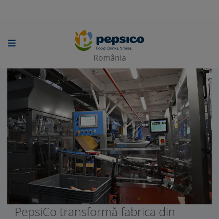
Skip
to
main
România
content
PepsiCo transformă fabrica din